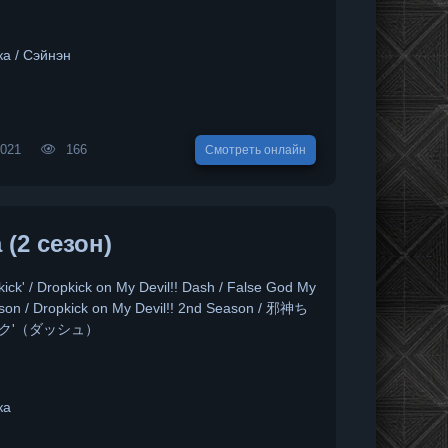
а / Сэйнэн
2021
166
Смотреть онлайн
 (2 сезон)
ick' / Dropkick on My Devil!! Dash / False God My
son / Dropkick on My Devil!! 2nd Season / 邪神ち
ク'（ダッシュ）
ка