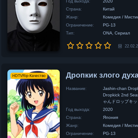
Год выхода:
2020
Страна:
Китай
Жанр:
Комедия / Мистик
Ограничение:
PG-13
Тип:
ONA, Сериал
22.02.
Дропкик злого духа
HDTVRip-Качество
Название:
Jashin-chan Dropk
Dropkick 2nd Sea
ゃんドロップキッ
Год выхода:
2020
Страна:
Япония
Жанр:
Комедия / Мисти
Ограничение:
PG-13