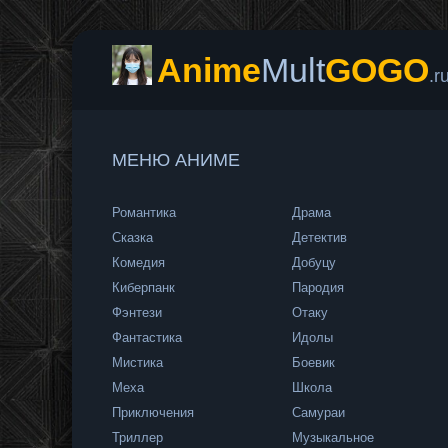
Anime
Mult
GOGO
.r
МЕНЮ АНИМЕ
Романтика
Драма
Сказка
Детектив
Комедия
Добуцу
Киберпанк
Пародия
Фэнтези
Отаку
Фантастика
Идолы
Мистика
Боевик
Меха
Школа
Приключения
Самураи
Триллер
Музыкальное