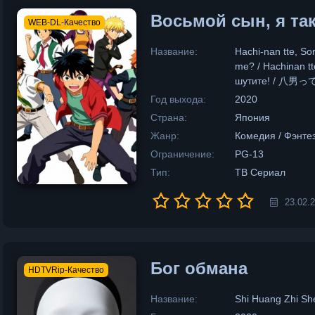
Восьмой сын, я та
WEB-DL-Качество
Название:
Hachi-nan tte, So
me? / Hachinan t
шутите! / 
Год выхода:
2020
Страна:
Япония
Жанр:
Комедия / Фэнте
Ограничение:
PG-13
Тип:
ТВ Сериал
23.02.
Бог обмана
HDTVRip-Качество
Название:
Shi Huang Zhi Sh