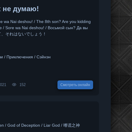
к не думаю!
re wa Nai deshou! / The 8th son? Are you kidding
te / Sore wa Nai deshou! / Восьмой сын? Да вы
八男って、それはないでしょう！
зи / Приключения / Сэйнэн
2021
152
Смотреть онлайн
en / God of Deception / Liar God / 嗜谎之神