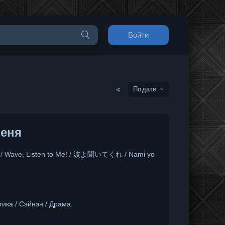
Войти
<
дате
меня
re / Wave, Listen to Me! / 波よ聞いてくれ / Nami yo
ика / Сэйнэн / Драма