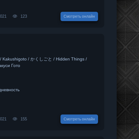
2021
123
Смотреть онлайн
 / Kakushigoto / かくしごと / Hidden Things /
акуси Гото
дневность
2021
155
Смотреть онлайн