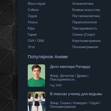
Махо-сёдзё
Апокалиптика
Сэйнэн
Боевые искусства
Сёдзё
Постапокалиптика
Ужасы
Парапсихология
Юри
Повседневность
Гарем
Спокон (Спорт)
OVA / ONA
Короткометражное
Этти
Полнометражное
невность
Популярное Аниме
Дело ювелира Ричарда
/ Полнометражное
Жанр: Детектив / Драма /
Повседневность
Год: 2020
В поисках учениц для ведьмы
и / Повседневность
Жанр: Сказка / Комедия / Сёдзё /
Полнометражное