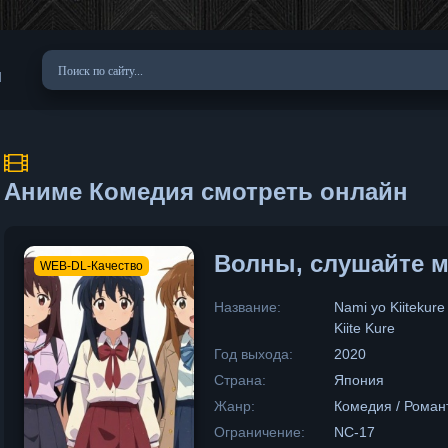
u
Аниме Комедия смотреть онлайн
Волны, слушайте 
WEB-DL-Качество
Название:
Nami yo Kiiteku
Kiite Kure
Год выхода:
2020
Страна:
Япония
Жанр:
Комедия / Романт
Ограничение:
NC-17