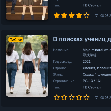
Тип:
ТВ Сериал
08.03.
В поисках учениц 
Трейлер
Название:
Majo minarai
寻找学徒
Год выхода:
2021
Страна:
Япония, Испани
Жанр:
Сказка / Комеди
Ограничение:
PG-13 / 16+
Тип:
ТВ Сериал
08.03.