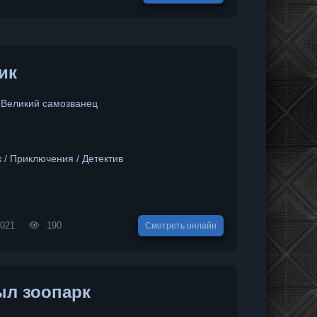
ик
/ Великий самозванец
 / Приключения / Детектив
2021
190
Смотреть онлайн
ыл зоопарк