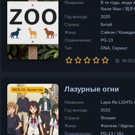
Название:
В те годы, когда
Naxie Nian / 我
Год выхода:
2020
Страна:
Китай
Жанр:
Сэйнэн / Комедия
Ограничение:
PG-13
Тип:
ONA, Сериал
08.03.
Лазурные огни
WEB-DL-Качество
Название:
Lapis Re:LiGH
Год выхода:
2020
Страна:
Япония
Жанр:
Фэнтези / Идолы 
Ограничение:
PG-13 / 16+