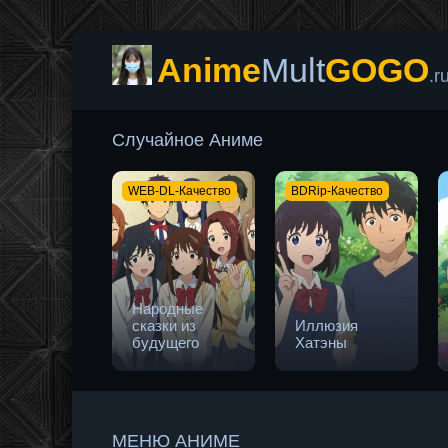
Anime
Mult
GOGO
.r
Случайное Аниме
WEB-DL-Качество
BDRip-Качество
Народные
сказки из
Иллюзия
будущего
Хатэны
МЕНЮ АНИМЕ