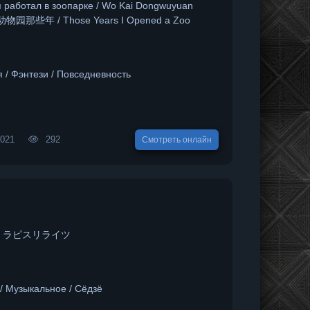
 я работал в зоопарке / Wo Kai Dongwuyuan
开动物园那些年 / Those Years I Opened a Zoo
 / Фэнтези / Повседневность
2021
292
Смотреть онлайн
Ts / ラピスリライツ
/ Музыкальное / Сёдзё