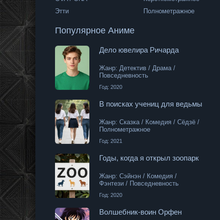
Этти
Полнометражное
Популярное Аниме
 Приключения / Триллер / Сэйнэн
Дело ювелира Ричарда
Жанр: Детектив / Драма /
Повседневность
Год: 2020
тези
В поисках учениц для ведьмы
Жанр: Сказка / Комедия / Сёдзё /
Полнометражное
Год: 2021
Годы, когда я открыл зоопарк
Жанр: Сэйнэн / Комедия /
Фэнтези / Повседневность
Год: 2020
Волшебник-воин Орфен