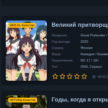
Великий притворщ
WEB-DL-Качество
Название:
Great Pretender 
Год выхода:
2020
Страна:
Япония
Жанр:
Комедия / Боевик
Ограничение:
NC-17 / 18+
Тип:
ONA, Сериал
08.03.
Годы, когда я откр
HDTVRip-Качество