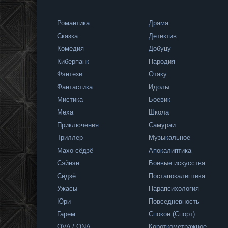
Романтика
Драма
Сказка
Детектив
Комедия
Добуцу
Киберпанк
Пародия
Фэнтези
Отаку
Фантастика
Идолы
невность
Мистика
Боевик
Меха
Школа
Приключения
Самураи
Триллер
Музыкальное
Махо-сёдзё
Апокалиптика
/ Полнометражное
Сэйнэн
Боевые искусства
Сёдзё
Постапокалиптика
Ужасы
Парапсихология
Юри
Повседневность
и / Повседневность
Гарем
Спокон (Спорт)
OVA / ONA
Короткометражное