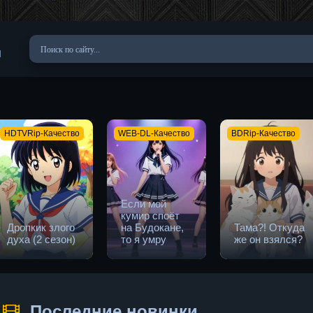
u
HDTVRip-Качество
WEB-DL-Качество
BDRip-Качество
Если мой
кумир споёт
Дропкик злого
на Будокане,
Тама?! Откуда
духа (2 сезон)
то я умру
же он взялся?
Последние новинки