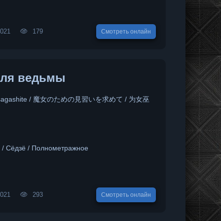
2021
179
Смотреть онлайн
для ведьмы
 wo sagashite / 魔女のための見習いを求めて / 为女巫
я
я / Сёдзё / Полнометражное
2021
293
Смотреть онлайн