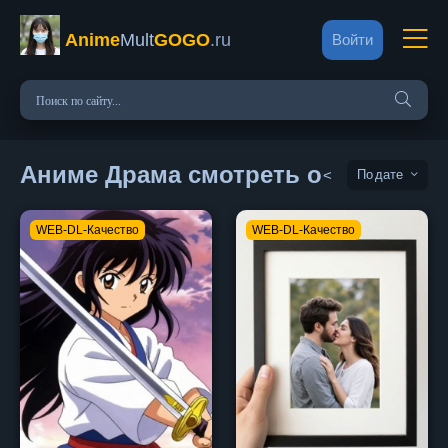
Anime
Mult
GOGO
.ru
Войти
Аниме Драма смотреть онлайн
<
дате
WEB-DL-Качество
WEB-DL-Качество