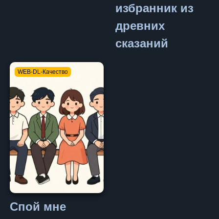
избранник из
древних
 Приключения / Триллер / Сэйнэн
сказаний
WEB-DL-Качество
тези
Спой мне