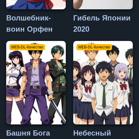
Волшебник-
Гибель Японии
воин Орфен
2020
WEB-DL-Качество
WEB-DL-Качество
невность
/ Полнометражное
и / Повседневность
Башня Бога
Небесный